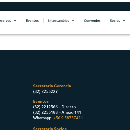
eservas
Eventos
Intercambios
Convenios
Socios
Secretaria Gerencia
(32) 2255227
Eventos
(32) 2212566 – Directo
(32) 2255188 – Anexo 141
Whatsapp:
+56 9 58737421
Secretaria Socios