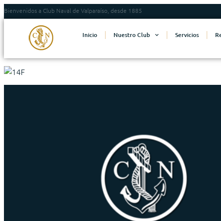
Bienvenidos a Club Naval de Valparaíso, desde 1885
Inicio
Nuestro Club
Servicios
R