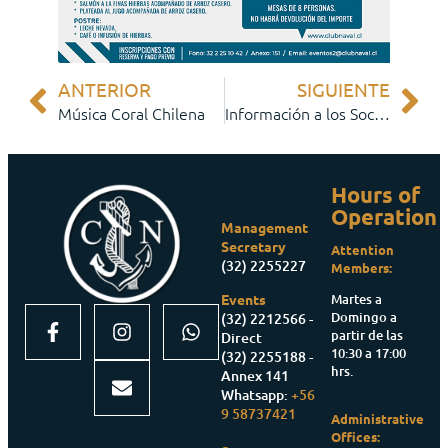
ANTERIOR
SIGUIENTE
Música Coral Chilena
Información a los Socios
Hours of
Operation
Management
Secretary
Attention
(32) 2255227
Members:
Martes a
Events
Domingo a
(32) 2212566 -
partir de las
Direct
10:30 a 17:00
(32) 2255188 -
hrs.
Annex 141
Whatsapp:
+56
9 58737421
Administrative
Offices: