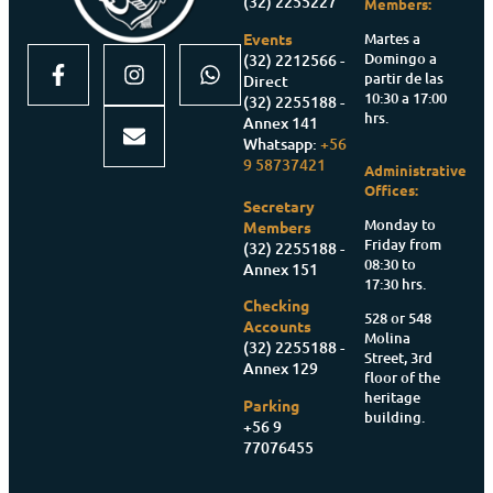
(32) 2255227
Members:
Martes a
Events
Domingo a
(32) 2212566 -
partir de las
Direct
10:30 a 17:00
(32) 2255188 -
hrs.
Annex 141
Whatsapp:
+56
9 58737421
Administrative
Offices:
Secretary
Monday to
Members
Friday from
(32) 2255188 -
08:30 to
Annex 151
17:30 hrs.
Checking
528 or 548
Accounts
Molina
(32) 2255188 -
Street, 3rd
Annex 129
floor of the
heritage
Parking
building.
+56 9
77076455