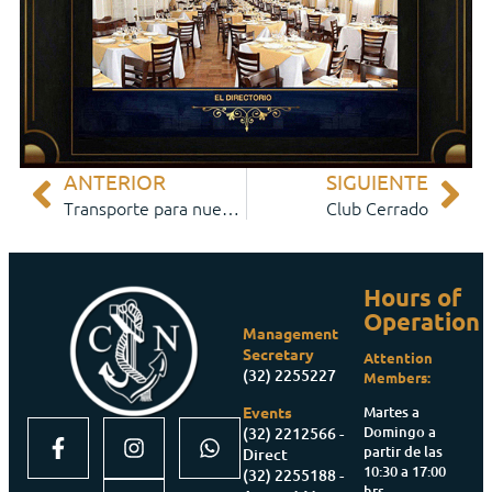
ANTERIOR
SIGUIENTE
Transporte para nuestros Socios
Club Cerrado
Hours of
Operation
Management
Secretary
Attention
(32) 2255227
Members:
Martes a
Events
Domingo a
(32) 2212566 -
partir de las
Direct
10:30 a 17:00
(32) 2255188 -
hrs.