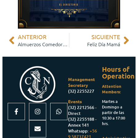
ANTERIOR
SIGUIENTE
Almuerzos Comedores Club Naval
Feliz Día Mamá
Hours of
Operation
Management
Secretary
Attention
(32) 2255227
Members:
Martes a
Events
Domingo a
(32) 2212566 -
partir de las
Direct
10:30 a 17:00
(32) 2255188 -
hrs.
Annex 141
Whatsapp:
+56
9 58737421