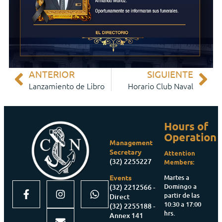
ANTERIOR
SIGUIENTE
Lanzamiento de Libro
Horario Club Naval
Hours of
Operation
Management
Secretary
Attention
(32) 2255227
Members:
Martes a
Events
Domingo a
(32) 2212566 -
partir de las
Direct
10:30 a 17:00
(32) 2255188 -
hrs.
Annex 141