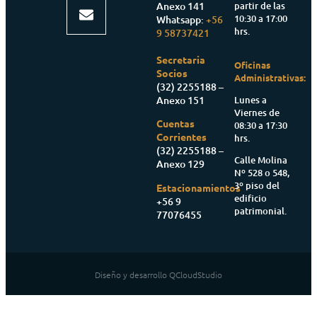
partir de las
Anexo 141
10:30 a 17:00
Whatsapp:
+56
hrs.
9 58737421
Secretaria
Oficinas
Socios
Administrativas:
(32) 2255188 –
Anexo 151
Lunes a
Viernes de
Cuentas
08:30 a 17:30
Corrientes
hrs.
(32) 2255188 –
Calle Molina
Anexo 129
Nº 528 o 548,
3º piso del
Estacionamientos
edificio
+56 9
patrimonial.
77076455
Diseño y desarrollo QCloudStudio