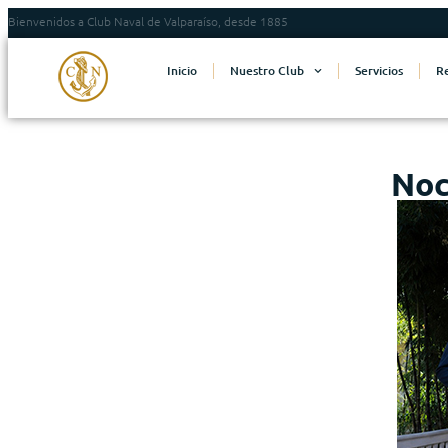
Bienvenidos a Club Naval de Valparaíso, desde 1885
Inicio
Nuestro Club
Servicios
R
Noc