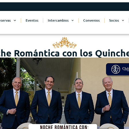
eservas
Eventos
Intercambios
Convenios
Socios
he Romántica con los Quinch