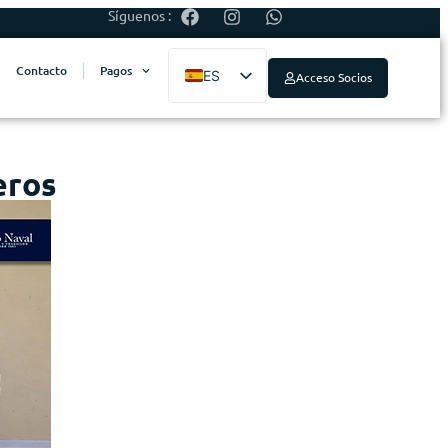
Síguenos :
Contacto
Pagos
ES
Acceso Socios
EN
eros