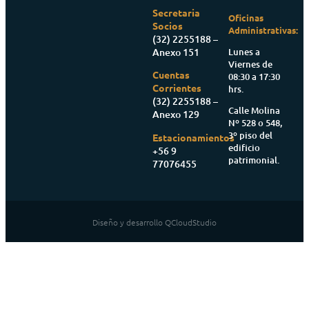
Secretaria
Oficinas
Socios
Administrativas:
(32) 2255188 –
Anexo 151
Lunes a
Viernes de
Cuentas
08:30 a 17:30
Corrientes
hrs.
(32) 2255188 –
Calle Molina
Anexo 129
Nº 528 o 548,
3º piso del
Estacionamientos
edificio
+56 9
patrimonial.
77076455
Diseño y desarrollo QCloudStudio