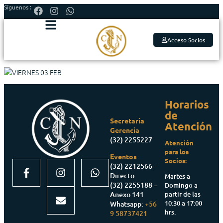
Síguenos :
Acceso Socios
Horarios
de
Secretaria
Atención
Gerencia
(32) 2255227
Atención
para los
Eventos
Socios:
(32) 2212566 –
Directo
Martes a
(32) 2255188 –
Domingo a
partir de las
Anexo 141
10:30 a 17:00
Whatsapp:
+56
hrs.
9 58737421