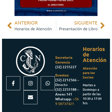
ANTERIOR
SIGUIENTE
Horarios de Atención
Presentación de Libro
Horarios
de
Secretaria
Atención
Gerencia
(32) 2255227
Atención
para los
Eventos
Socios:
(32) 2212566 –
Directo
Martes a
(32) 2255188 –
Domingo a
partir de las
Anexo 141
10:30 a 17:00
Whatsapp:
+56
hrs.
9 58737421