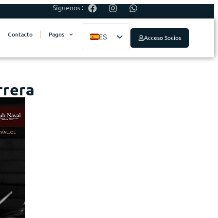
Síguenos :
Contacto
Pagos
ES
Acceso Socios
EN
rrera