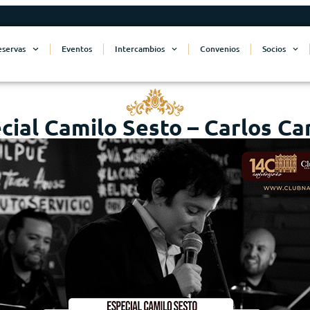
eservas
Eventos
Intercambios
Convenios
Socios
cial Camilo Sesto – Carlos Ca