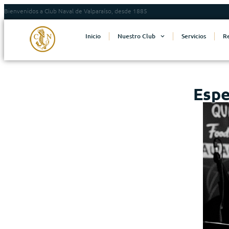
Bienvenidos a Club Naval de Valparaíso, desde 1885
Inicio
Nuestro Club
Servicios
R
Espe