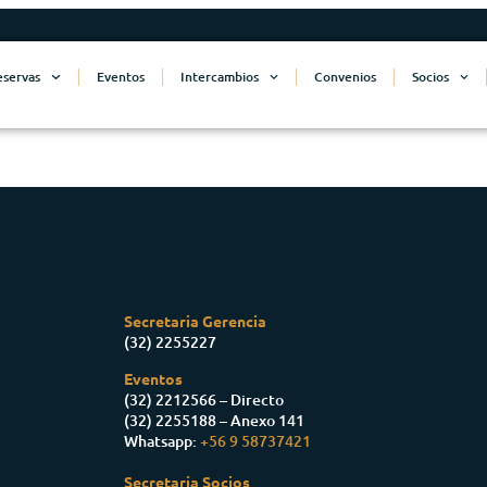
eservas
Eventos
Intercambios
Convenios
Socios
Secretaria Gerencia
(32) 2255227
Eventos
(32) 2212566 – Directo
(32) 2255188 – Anexo 141
Whatsapp:
+56 9 58737421
Secretaria Socios