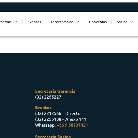
eservas
Eventos
Intercambios
Convenios
Socios
Secretaria Gerencia
(32) 2255227
Eventos
(32) 2212566 – Directo
(32) 2255188 – Anexo 141
Whatsapp:
+56 9 58737421
Secretaria Socios