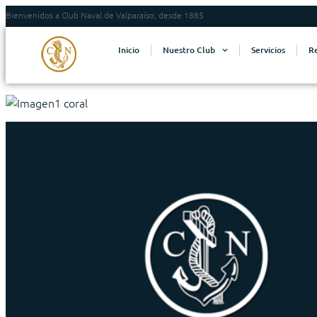
Bienvenidos a Club Naval de Valparaíso, desde 1885
Inicio
Nuestro Club
Servicios
R