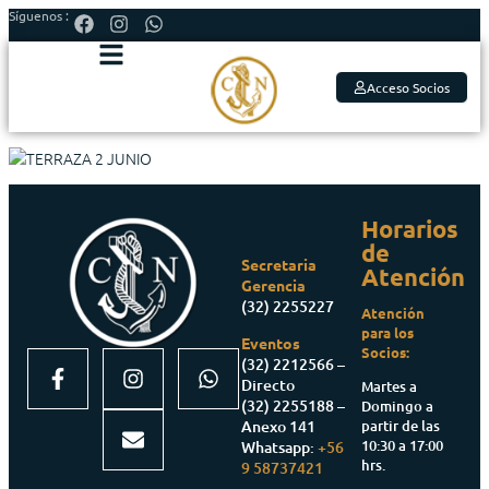
Síguenos :
Acceso Socios
Horarios
de
Secretaria
Atención
Gerencia
(32) 2255227
Atención
para los
Eventos
Socios:
(32) 2212566 –
Directo
Martes a
(32) 2255188 –
Domingo a
partir de las
Anexo 141
10:30 a 17:00
Whatsapp:
+56
hrs.
9 58737421