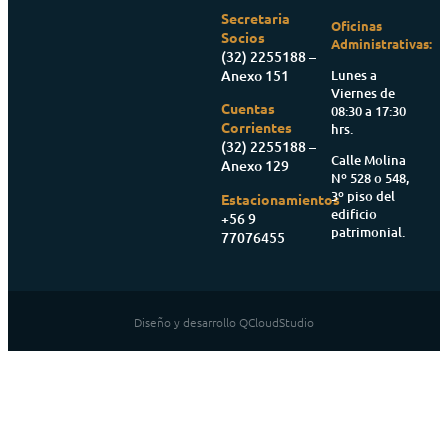
Secretaria
Oficinas
Socios
Administrativas:
(32) 2255188 –
Anexo 151
Lunes a
Viernes de
Cuentas
08:30 a 17:30
Corrientes
hrs.
(32) 2255188 –
Calle Molina
Anexo 129
Nº 528 o 548,
3º piso del
Estacionamientos
edificio
+56 9
patrimonial.
77076455
Diseño y desarrollo QCloudStudio